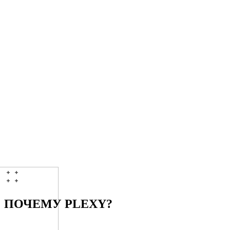
>
Пройдите KYC
duration
1 день
status
done
[
03
]
T+1D
Running
>
Проведите интеграцию
duration
1 неделя*
status
running
//
*без интеграции приём платежей зависит только от скорости
выпуска терминала банками-партнёрами
[
04
]
T+8D
Queued
>
Принимайте платежи
duration
2 недели
status
queued
$
plexy onboarding
--watch
ПОЧЕМУ PLEXY?