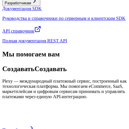
Разработчикам
Документация SDK
Руководства и справочники по серверным и клиентским SDK
API справочник
Полная документация REST API
Мы помогаем вам
Создавать
С
о
з
д
а
в
а
т
ь
Plexy — международный платежный сервис, построенный как
технологическая платформа. Мы помогаем eCommerce, SaaS,
маркетплейсам и цифровым сервисам принимать и управлять
платежами через единую API-интеграцию.