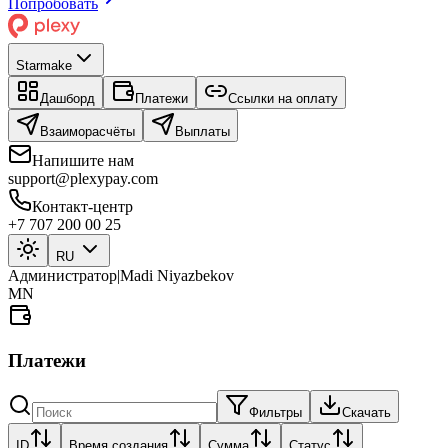
Попробовать
Starmake
Дашборд
Платежи
Ссылки на оплату
Взаиморасчёты
Выплаты
Напишите нам
support@plexypay.com
Контакт-центр
+7 707 200 00 25
RU
Администратор
|
Madi Niyazbekov
MN
Платежи
Фильтры
Скачать
ID
Время создания
Сумма
Статус