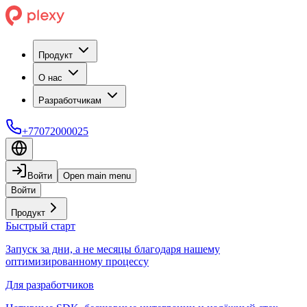
Продукт
О нас
Разработчикам
+77072000025
Войти
Open main menu
Войти
Продукт
Быстрый старт
Запуск за дни, а не месяцы благодаря нашему
оптимизированному процессу
Для разработчиков