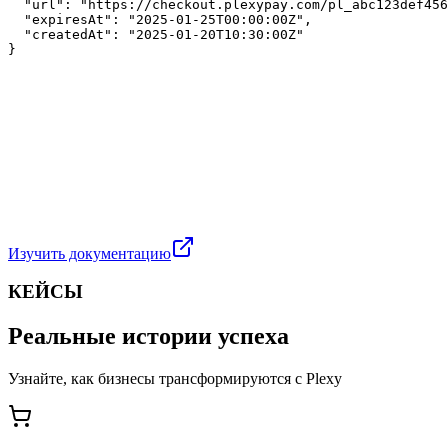
  "url": "https://checkout.plexypay.com/pl_abc123def456
  "expiresAt": "2025-01-25T00:00:00Z",

  "createdAt": "2025-01-20T10:30:00Z"

}
Изучить документацию
КЕЙСЫ
Реальные истории успеха
Узнайте, как бизнесы трансформируются с Plexy