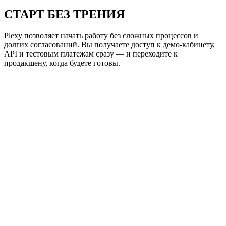
СТАРТ БЕЗ ТРЕНИЯ
Plexy позволяет начать работу без сложных процессов и
долгих согласований. Вы получаете доступ к демо-кабинету,
API и тестовым платежам сразу — и переходите к
продакшену, когда будете готовы.
~ plexy / onboarding.log
live
[
01
]
T+00:00
Done
>
Подпишите анкету
duration
15 минут
status
done
[
02
]
T+00:15
Done