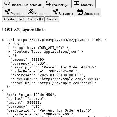
Платёжные ссылки
Транзакции
Платежи
Расчёты
Клиенты
Выплаты
Магазины
Create
List
Get by ID
Cancel
POST /v2/payment-links
$ curl https://api.plexypay.com/v2/payment-links \

  -X POST \

  -H "x-api-key: YOUR_API_KEY" \

  -H "Content-Type: application/json" \

  -d '{

    "amount": 500000,

    "currency": "USD",

    "description": "Payment for Order #12345",

    "orderReference": "ORD-2025-001",

    "expiresAt": "2025-01-25T00:00:00Z",

    "successUrl": "https://example.com/success",

    "cancelUrl": "https://example.com/cancel"

  }'
{

  "id": "pl_abc123def456",

  "status": "active",

  "amount": 500000,

  "currency": "USD",

  "description": "Payment for Order #12345",

  "orderReference": "ORD-2025-001",
